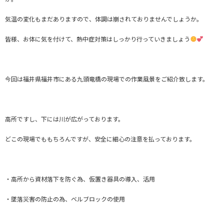
気温の変化もまだありますので、体調は崩されておりませんでしょうか。
皆様、お体に気を付けて、熱中症対策はしっかり行っていきましょう
今回は福井県福井市にある九頭竜橋の現場での作業風景をご紹介致します。
高所ですし、下には川が広がっております。
どこの現場でももちろんですが、安全に細心の注意を払っております。
・高所から資材落下を防ぐ為、仮置き器具の導入、活用
・墜落災害の防止の為、ベルブロックの使用